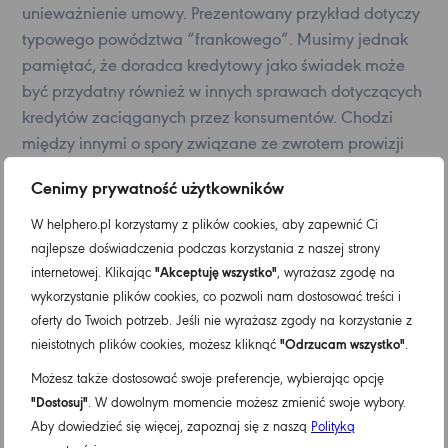
unieważnienie umowy. Prezentowany przykład dotyczy
typowego powództwa “frankowego”. Musimy jednak
pamiętać, że doradca kredytowy jako świadek może
być przydatny również w innych sprawach dotyczących
kredytów zaciąganych przez konsumentów. Chodzi
między innymi o spory związane ze zwrotem prowizji
po nadpłacie długu lub sankcją kredytu darmowego.
Cenimy prywatność użytkowników
W helphero.pl korzystamy z plików cookies, aby zapewnić Ci
najlepsze doświadczenia podczas korzystania z naszej strony
Deprecated
: str_contains(): Passing null to parameter
internetowej. Klikając
"Akceptuję wszystko"
, wyrażasz zgodę na
#1 ($haystack) of type string is deprecated in
wykorzystanie plików cookies, co pozwoli nam dostosować treści i
/home/users/helphero/public_html/helphero.pl/wp-
oferty do Twoich potrzeb. Jeśli nie wyrażasz zgody na korzystanie z
includes/shortcodes.php
on line
246
nieistotnych plików cookies, możesz kliknąć
"Odrzucam wszystko"
.
Możesz także dostosować swoje preferencje, wybierając opcję
"Dostosuj"
. W dowolnym momencie możesz zmienić swoje wybory.
Aby dowiedzieć się więcej, zapoznaj się z naszą
Polityką